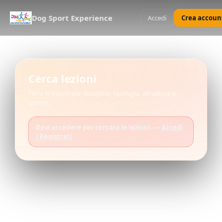
Dog Sport Experience
Accedi
Crea accoun
Cerca lezioni
Filtra le lezioni per disciplina, tipologia, istruttore e
giorno.
Devi accedere per cercare le lezioni. —
Accedi
/ Registrati