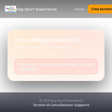
Dog Sport Experience
Accedi
Crea accoun
Cerca alloggi disponibili
Imposta i parametri e avvia la ricerca.
Devi accedere per cercare gli alloggi. —
Accedi
/ Registrati
© 2026 Dog Sport Experience
Termini di Cancellazione
Supporto
•